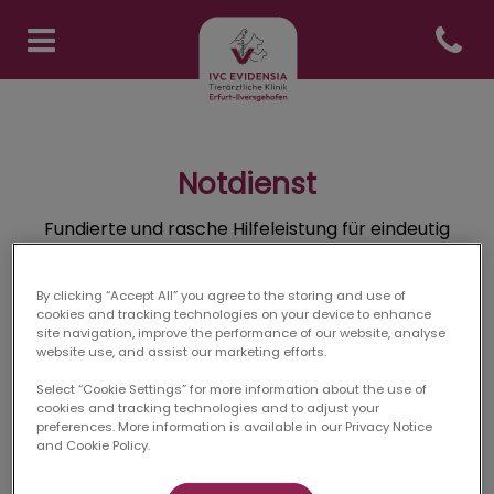
Open co
Homepage Tierklinik Erfurt
Notdienst
Fundierte und rasche Hilfeleistung für eindeutig
lebensbedrohliche Notfälle.
By clicking “Accept All” you agree to the storing and use of
cookies and tracking technologies on your device to enhance
site navigation, improve the performance of our website, analyse
website use, and assist our marketing efforts.
Unser
24-stündiger
Bereitschaftsdienst garantiert
Select “Cookie Settings” for more information about the use of
fachlich fundierte und rasche Hilfeleistung für
cookies and tracking technologies and to adjust your
eindeutig lebensbedrohliche Notfälle.
preferences. More information is available in our Privacy Notice
and Cookie Policy.
Bitte wenden Sie sich jedoch zunächst an die