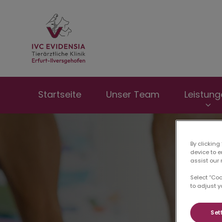
Homepage Tierklin
Startseite
Unser Team
Leistung
By clicking
device to 
assist our 
Select “Co
to adjust y
Set