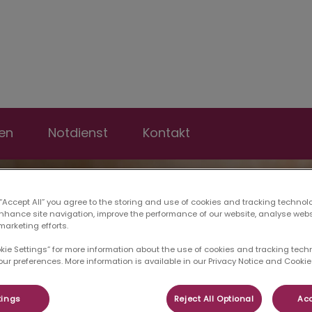
ik Erfurt
en
Notdienst
Kontakt
 “Accept All” you agree to the storing and use of cookies and tracking technol
enhance site navigation, improve the performance of our website, analyse web
marketing efforts.
okie Settings” for more information about the use of cookies and tracking tec
our preferences. More information is available in our Privacy Notice and Cookie 
tings
Reject All Optional
Acc