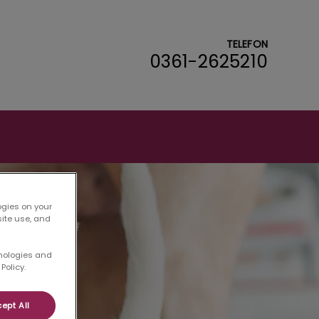
TELEFON
0361-2625210
ogies on your
site use, and
hnologies and
Policy.
ept All