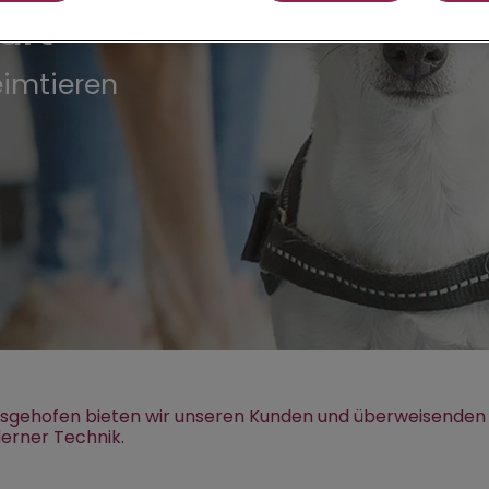
urt
eimtieren
 Ilversgehofen bieten wir unseren Kunden und überweisende
erner Technik.